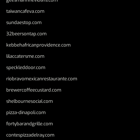
geesmanfineviolins.com
taiwancafeva.com
sundaestop.com
32beersontap.com
kebbehafricanprovidence.com
lilaccatersme.com
speckleddoor.com
riobravomexicanrestaurante.com
brewercoffeecustard.com
shelbournesocial.com
pizza-dinapoli.com
fortybarandgrille.com
contespizzadelray.com