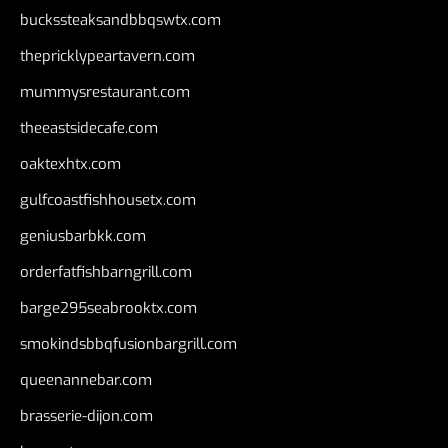
buckssteaksandbbqswtx.com
thepricklypeartavern.com
mummysrestaurant.com
theeastsidecafe.com
oaktexhtx.com
gulfcoastfishhousetx.com
geniusbarbkk.com
orderfatfishbarngrill.com
barge295seabrooktx.com
smokindsbbqfusionbargrill.com
queenannebar.com
brasserie-dijon.com