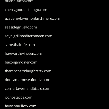
bueno-tacos.com
chensgoodtastetogo.com
academytavernonlarchmere.com
seasidegrillellc.com
royalgrillmediterranean.com
sarosthaicafe.com
hayworthwinebar.com
baconjamdiner.com
theranchersdaughtertx.com
doncamaronseafoodva.com
cornertavernandbistro.com
jochostacos.com
favsamarillotx.com