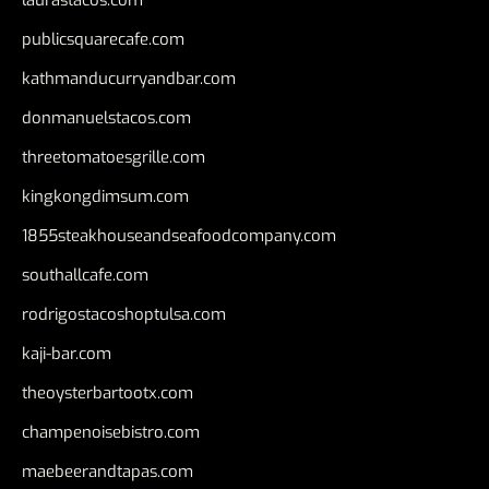
laurastacos.com
publicsquarecafe.com
kathmanducurryandbar.com
donmanuelstacos.com
threetomatoesgrille.com
kingkongdimsum.com
1855steakhouseandseafoodcompany.com
southallcafe.com
rodrigostacoshoptulsa.com
kaji-bar.com
theoysterbartootx.com
champenoisebistro.com
maebeerandtapas.com