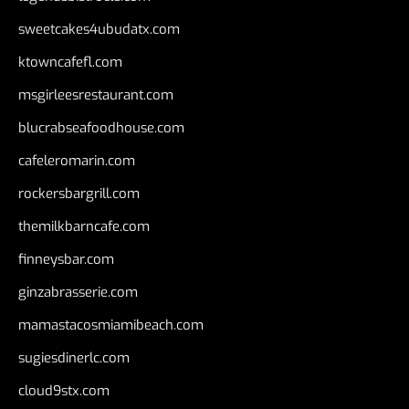
sweetcakes4ubudatx.com
ktowncafefl.com
msgirleesrestaurant.com
blucrabseafoodhouse.com
cafeleromarin.com
rockersbargrill.com
themilkbarncafe.com
finneysbar.com
ginzabrasserie.com
mamastacosmiamibeach.com
sugiesdinerlc.com
cloud9stx.com