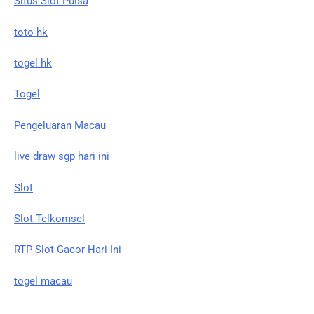
Situs Slot Pulsa
toto hk
togel hk
Togel
Pengeluaran Macau
live draw sgp hari ini
Slot
Slot Telkomsel
RTP Slot Gacor Hari Ini
togel macau