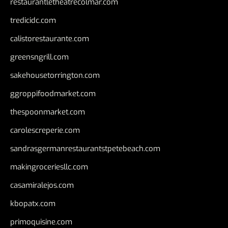
restaurantletheatrecolmar.com
tredicidc.com
calistorestaurante.com
greensngrill.com
sakehousetorrington.com
ggroppifoodmarket.com
thespoonmarket.com
carolescreperie.com
sandrasgermanrestaurantstpetebeach.com
makingroceriesllc.com
casamiralejos.com
kbopatx.com
primoquisine.com