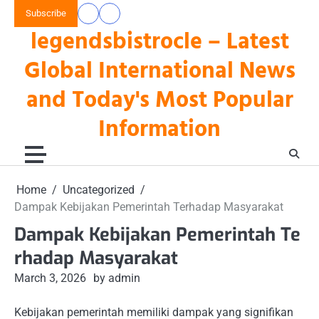
Skip
Subscribe
data
keluaran
to
legendsbistrocle – Latest
toto
hk
content
hk
Global International News
and Today's Most Popular
Information
Home
Uncategorized
Dampak Kebijakan Pemerintah Terhadap Masyarakat
Dampak Kebijakan Pemerintah Te
rhadap Masyarakat
March 3, 2026
by admin
Kebijakan pemerintah memiliki dampak yang signifikan