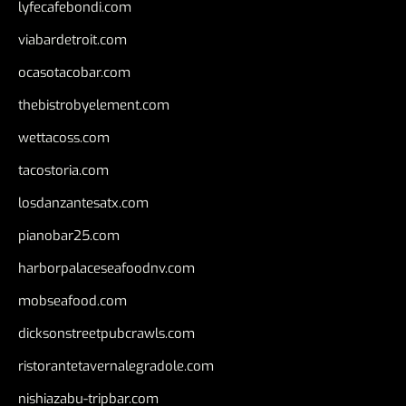
lyfecafebondi.com
viabardetroit.com
ocasotacobar.com
thebistrobyelement.com
wettacoss.com
tacostoria.com
losdanzantesatx.com
pianobar25.com
harborpalaceseafoodnv.com
mobseafood.com
dicksonstreetpubcrawls.com
ristorantetavernalegradole.com
nishiazabu-tripbar.com