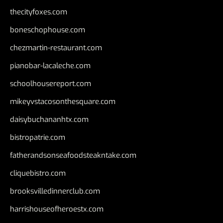
thecityfoxes.com
boneschophouse.com
chezmartin-restaurant.com
pianobar-lacaleche.com
schoolhousereport.com
mikeyvstacosonthesquare.com
daisybuchananhtx.com
bistropatrie.com
fatherandsonseafoodsteakntake.com
cliquebistro.com
brooksvilledinnerclub.com
harrishouseofheroestx.com