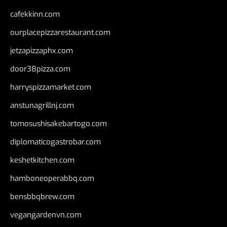
cafekkinn.com
ourplacepizzarestaurant.com
jetzapizzaphx.com
door38pizza.com
harryspizzamarket.com
anstunagrillnj.com
tomosushisakebartogo.com
diplomaticogastrobar.com
keshetkitchen.com
hamboneoperabbq.com
bensbbqbrew.com
vegangardenvn.com