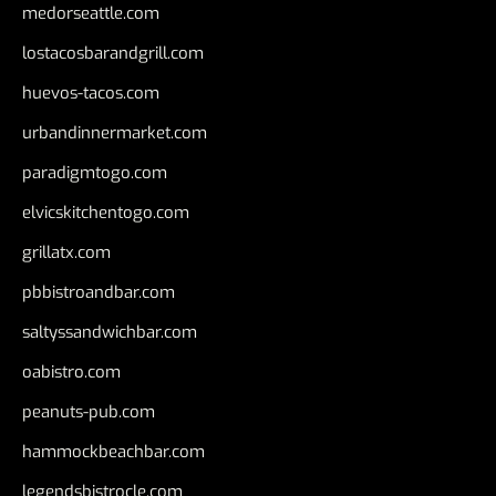
medorseattle.com
lostacosbarandgrill.com
huevos-tacos.com
urbandinnermarket.com
paradigmtogo.com
elvicskitchentogo.com
grillatx.com
pbbistroandbar.com
saltyssandwichbar.com
oabistro.com
peanuts-pub.com
hammockbeachbar.com
legendsbistrocle.com